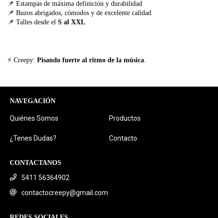
📌 Estampas de máxima definición y durabilidad
📌 Buzos abrigados, cómodos y de excelente calidad
📌 Talles desde el
S al XXL
⚡ Creepy:
Pisando fuerte al ritmo de la música
.
NAVEGACIÓN
Quiénes Somos
Productos
¿Tenes Dudas?
Contacto
CONTACTANOS
5411 56364902
contactocreepy@gmail.com
REDES SOCIALES