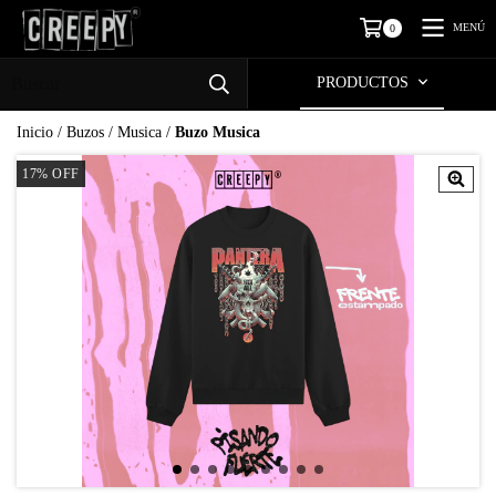
MENÚ
0
PRODUCTOS
Inicio
/
Buzos
/
Musica
/
Buzo Musica
17
%
OFF