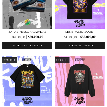
ZAPAS PERSONALIZADAS
REMERAS BASQUET
$50.000,00
$35.000,00
$60.000,00
$40.000,00
22
%
OFF
17
%
OFF